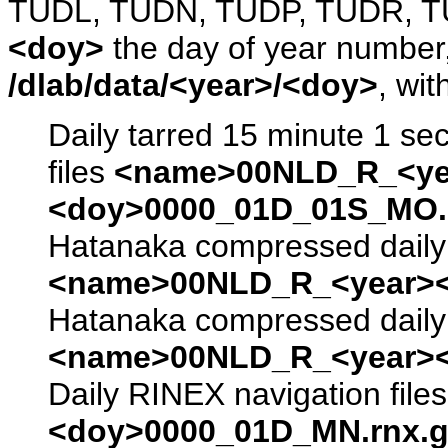
TUDL, TUDN, TUDP, TUDR, T
<doy>
the day of year number, 
/dlab/data/<year>/<doy>
, wit
Daily tarred 15 minute 1 se
files
<name>00NLD_R_<ye
<doy>0000_01D_01S_MO.s
Hatanaka compressed daily 
<name>00NLD_R_<year><
Hatanaka compressed daily 
<name>00NLD_R_<year><
Daily RINEX navigation file
<doy>0000_01D_MN.rnx.g