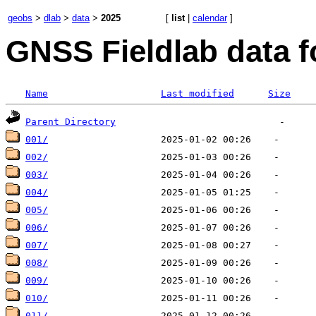
geobs
>
dlab
>
data
>
2025
[
list
|
calendar
]
GNSS Fieldlab data f
Name
Last modified
Size
Parent Directory
001/
002/
003/
004/
005/
006/
007/
008/
009/
010/
011/