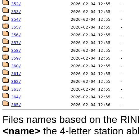
352/
353/
354/
355/
356/
357/
358/
359/
360/
361/
362/
363/
364/
365/
Files names based on the RIN
<name>
the 4-letter station 